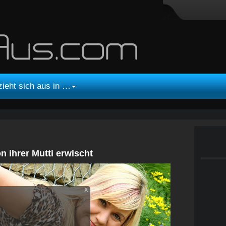
zieht sich aus in …
 ihrer Mutti erwischt
X