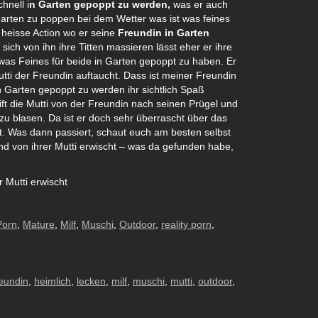
hnell i
n Garten gepoppt zu werden,
was er auch
 Garten zu poppen bei dem Wetter was ist was feines
t heisse Action wo er seine
Freundin in Garten
ich von ihn ihre Titten massieren lässt eher er ihre
ch was Feines für beide in Garten gepoppt zu haben. Er
Mutti der Freundin auftaucht. Dass ist meiner Freundin
in Garten gepoppt zu werden ihr sichtlich Spaß
ift die Mutti von der Freundin nach seinen Prügel und
zu blasen. Da ist er doch sehr überrascht über das
t. Was dann passiert, schaut euch am besten selbst
d von ihrer Mutti erwischt – was da gefunden habe,
 Mutti erwischt
Porn
,
Mature
,
Milf
,
Muschi
,
Outdoor
,
reality porn
,
reundin
,
heimlich
,
lecken
,
milf
,
muschi
,
mutti
,
outdoor
,