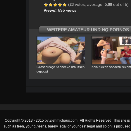
(
votes, average:
out of 5)
23
5,00
Views:
696 views
WEITERE AMATEUR UND HQ PORNOS
Grossbusige Schnecke draussen
Kein Kicken sondern ficken!
gepoppt
Copyright © 2013 - 2015 by
Ziehmichaus.com
. All Rights Reserved. This site 
such as teen, young, teens, barely legal or youngest legal and so on is just used