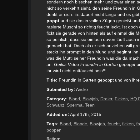
sondern noch bisschen mehr und zwar einen sc
nicht so verkehrt sieht, den seine Freundin in
denkt er sich. Es dauert nicht lange und es gib
poppt
und sie das in vollen Zügen genießt und s
rasierte Muschi so richtig feucht leckt. Ist do
fickt sie gerade von hinten als auf einmal die 
so peinlich, dass sie einfach davon läuft auch 
gemacht hat. Doch als er sich anziehen will gre
steckt ihn prompt in den Mund und beginnt ihn 
was die Mutti seiner Freundin was die da mach
an.
Geiles Video Freundin in Garten gepoppt
un
ihr wird nicht enttäuscht sein!!!
Title:
Freundin in Garten gepoppt und von ihrer
Submited by:
Andre
Category:
Blond
,
Blowjob
,
Dreier
,
Ficken
,
HQ 
Schwanz
,
Sperma
,
Teen
Added on:
April 17th, 2015
Tags:
Blond
,
Blonde
,
Blowjob
,
feucht
,
ficken
,
f
poppen
Rating: