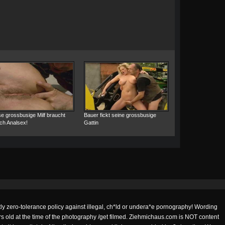
e grossbusige Milf braucht
Bauer fickt seine grossbusige
ich Analsex!
Gattin
utly zero-tolerance policy against illegal, ch*ld or undera*e pornography! Wording
ars old at the time of the photography /get filmed. Ziehmichaus.com is NOT content